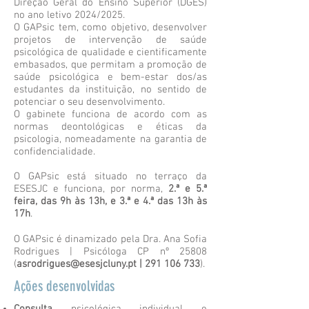
Direção Geral do Ensino Superior (DGES)
no ano letivo 2024/2025.
O GAPsic tem, como objetivo, desenvolver
projetos de intervenção de saúde
psicológica de qualidade e cientificamente
embasados, que permitam a promoção de
saúde psicológica e bem-estar dos/as
estudantes da instituição, no sentido de
potenciar o seu desenvolvimento.
O gabinete funciona de acordo com as
normas deontológicas e éticas da
psicologia, nomeadamente na garantia de
confidencialidade.
O GAPsic está situado no terraço da
ESESJC e funciona, por norma,
2.ª e 5.ª
feira, das 9h às 13h, e 3.ª e 4.ª das 13h às
17h
.
O GAPsic é dinamizado pela Dra. Ana Sofia
Rodrigues | Psicóloga CP nº 25808
(
asrodrigues@esesjcluny.pt
|
291 106 733
).
Ações desenvolvidas