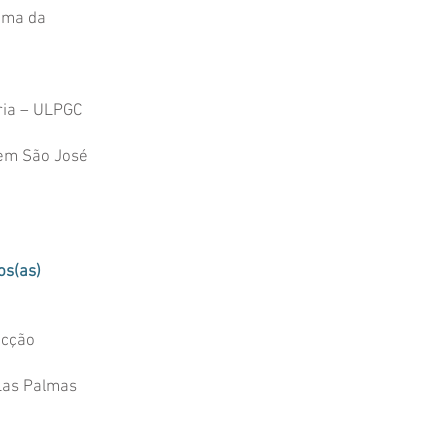
noma da
ria – ULPGC
gem São José
os(as)
ecção
 Las Palmas