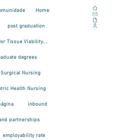
Home
omunidade
Home
Email
Documents
post graduation
Corporate Portal
or Tissue Viability...
raduate degrees
-Surgical Nursing
tric Health Nursing
página
inbound
and partnerships
employability rate