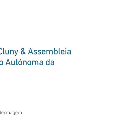
Cluny &
Assembleia
ão Autónoma da
Enfermagem