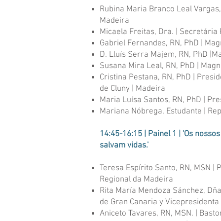
Rubina Maria Branco Leal Vargas,
Madeira
Micaela Freitas, Dra. | Secretária
Gabriel Fernandes, RN, PhD | Mag
D. Lluís Serra Majem, RN, PhD |M
Susana Mira Leal, RN, PhD | Magn
Cristina Pestana, RN, PhD | Pres
de Cluny | Madeira
Maria Luísa Santos, RN, PhD | P
Mariana Nóbrega, Estudante | Rep
14:45-16:15 | Painel 1 | 'Os noss
salvam vidas.'
Teresa Espírito Santo, RN, MSN |
P
Regional da Madeira
Rita María Mendoza Sánchez, Dña
de Gran Canaria y Vicepresidenta 
Aniceto Tavares, RN, MSN. |
Baston