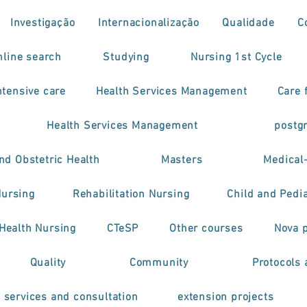
Investigação
Internacionalização
Qualidade
C
nline search
Studying
Nursing 1st Cycle
tensive care
Health Services Management
Care f
Health Services Management
postg
nd Obstetric Health
Masters
Medical
Nursing
Rehabilitation Nursing
Child and Pedia
 Health Nursing
CTeSP
Other courses
Nova 
Quality
Community
Protocols 
h services and consultation
extension projects