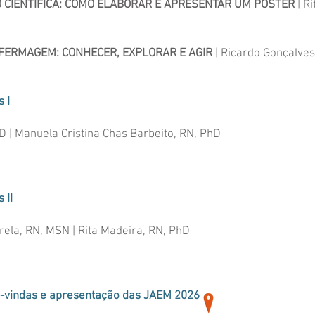
O CIENTÍFICA: COMO ELABORAR E APRESENTAR UM PÓSTER
| Ri
FERMAGEM: CONHECER, EXPLORAR E AGIR
| Ricardo Gonçalves,
 I
D | Manuela Cristina Chas Barbeito, RN, PhD
 II
Varela, RN, MSN | Rita Madeira, RN, PhD
s-vindas e apresentação das JAEM 2026