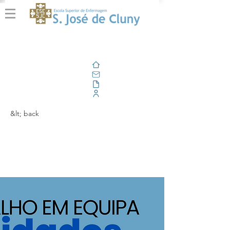
Home
Email
Documents
Corporate Portal
&lt; back
Trabalho em Equipa
em Cuidados Paliativos