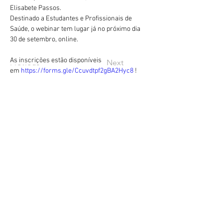
Elisabete Passos. 
Destinado a Estudantes e Profissionais de 
Saúde, o webinar tem lugar já no próximo dia 
30 de setembro, online.
As inscrições estão disponíveis 
Previous
Next
em
https://forms.gle/Ccuvdtpf2gBA2Hyc8
 !
geral@esesjcluny.pt
+351 291 743 444
Contact us (Funchal, Madeira)
Copyright © 2021 | Superior
School of Nursing of São José
de Cluny
All rights reserved
Privacy Policy
| Site map
Visit us:
To look for...