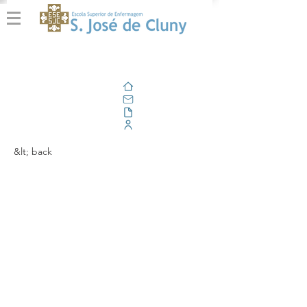
Home
Email
Documents
Corporate Portal
&lt; back
Reforço de
competências práticas
na abordagem a
situações críticas e de
trauma