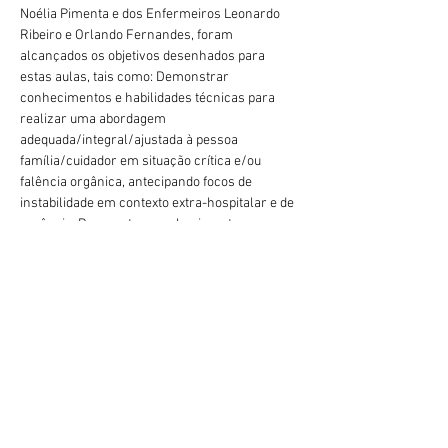
Noélia Pimenta e dos Enfermeiros Leonardo 
Ribeiro e Orlando Fernandes, foram 
alcançados os objetivos desenhados para 
estas aulas, tais como: Demonstrar 
conhecimentos e habilidades técnicas para 
realizar uma abordagem 
adequada/integral/ajustada à pessoa 
família/cuidador em situação crítica e/ou 
falência orgânica, antecipando focos de 
instabilidade em contexto extra-hospitalar e de 
urgência; Demonstrar conhecimentos e 
habilidades técnicas para realizar uma 
abordagem adequada/integral/ajustada à 
pessoa família/cuidador em situação de 
trauma 
major
 e respetivos cuidados de 
Enfermagem; e Demostrar conhecimentos e 
habilidades técnicas de mobilização e 
imobilização da pessoa vítima de trauma assim 
como técnicas em suporte avançado de vida 
Previous
Next
em trauma.