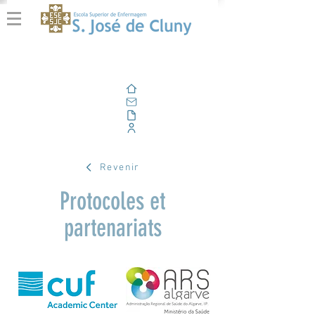
Domicile
E-mail
En plein air
Portail d'entreprise
Revenir
Protocoles et
partenariats