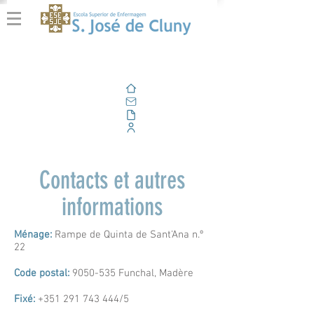
Domicile
E-mail
En plein air
Portail d'entreprise
Contacts et autres
informations
Ménage:
Rampe de Quinta de Sant'Ana n.º
22
Code postal:
9050-535
Funchal, Madère
Fixé:
+351 291 743 444
/5