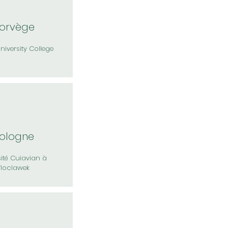
orvège
University College
ologne
sité Cuiavian à
loclawek