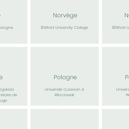
e
Norvège
N
Bologne
Stfold University College
Stfold 
O
O
e
Pologne
P
ögskola
Université Cuiavian à
Univer
sitaire de
Wloclawek
W
ouge