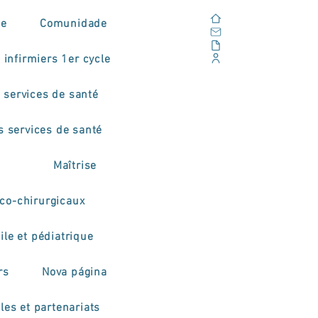
Domicile
de
Comunidade
E-mail
En plein air
 infirmiers 1er cycle
Portail d'entreprise
 services de santé
s services de santé
Maîtrise
co-chirurgicaux
ile et pédiatrique
rs
Nova página
les et partenariats