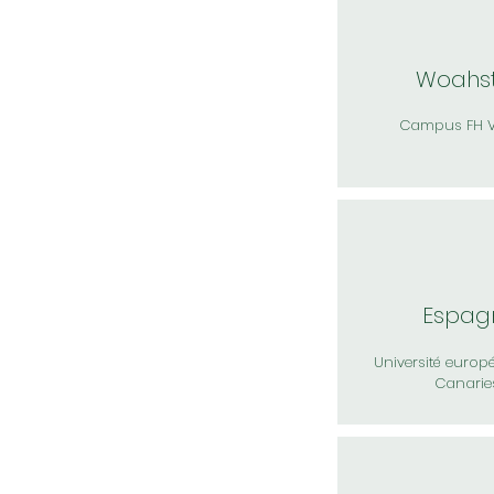
Woah
s
Campus FH V
Espag
Université europ
Canarie