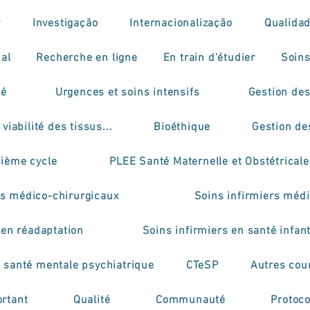
r
Investigação
Internacionalização
Qualida
ial
Recherche en ligne
En train d'étudier
Soins
mé
Urgences et soins intensifs
Gestion des
viabilité des tissus...
Bioéthique
Gestion de
sième cycle
PLEE Santé Maternelle et Obstétricale
rs médico-chirurgicaux
Soins infirmiers médi
 en réadaptation
Soins infirmiers en santé infant
n santé mentale psychiatrique
CTeSP
Autres cou
rtant
Qualité
Communauté
Protoco