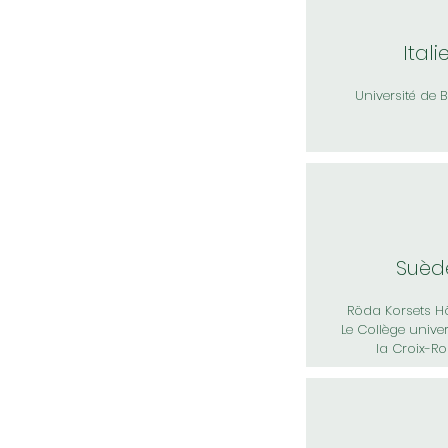
Itali
Université de 
Suèd
Röda Korsets H
Le Collège univer
la Croix-R