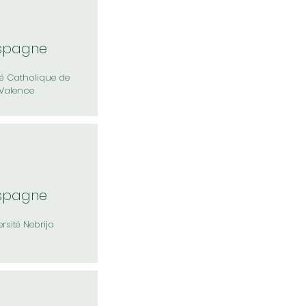
spagne
té Catholique de
Valence
spagne
rsité Nebrija