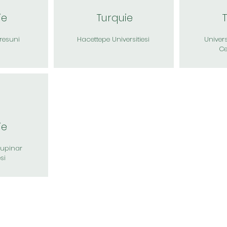
ie
Turquie
iresuni
Hacettepe Universitiesi
Univers
Ce
ie
upinar
si