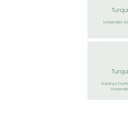
Turqu
Universités G
Turqu
Kütahya Duml
Universite