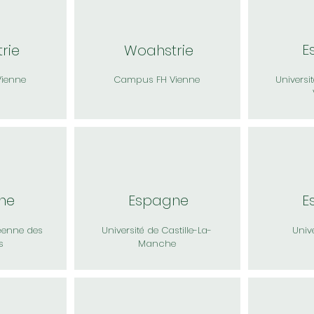
E
trie
Woah
strie
ienne
Campus FH Vienne
Universi
ne
Espagne
E
éenne des
Université de Castille-La-
Unive
s
Manche