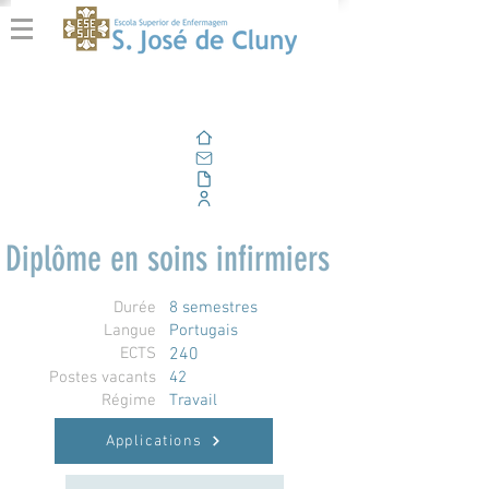
Domicile
E-mail
En plein air
Portail d'entreprise
Diplôme en soins infirmiers
Durée
8 semestres
Langue
Portugais
ECTS
240
Postes vacants
42
Régime
Travail
Applications