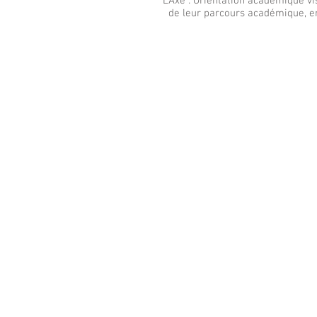
L'Axe : Orientation académique vi
de leur parcours académique, en 