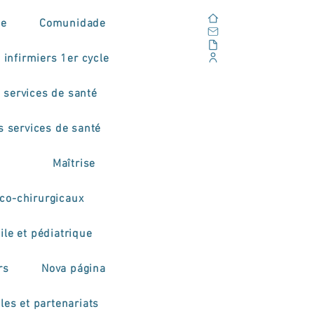
Domicile
de
Comunidade
E-mail
En plein air
 infirmiers 1er cycle
Portail d'entreprise
 services de santé
s services de santé
Maîtrise
co-chirurgicaux
ile et pédiatrique
rs
Nova página
les et partenariats