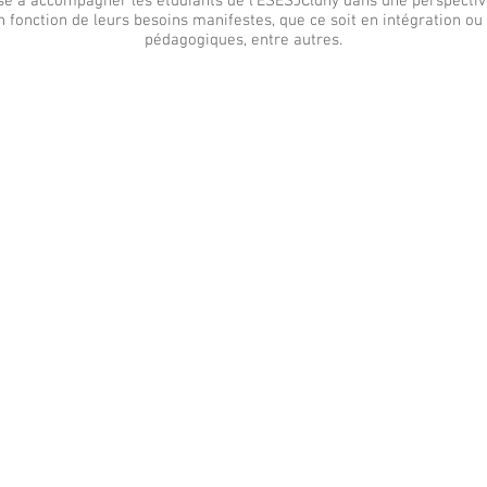
se à accompagner les étudiants de l'ESESJCluny dans une perspective 
fonction de leurs besoins manifestes, que ce soit en intégration ou d
pédagogiques, entre autres.