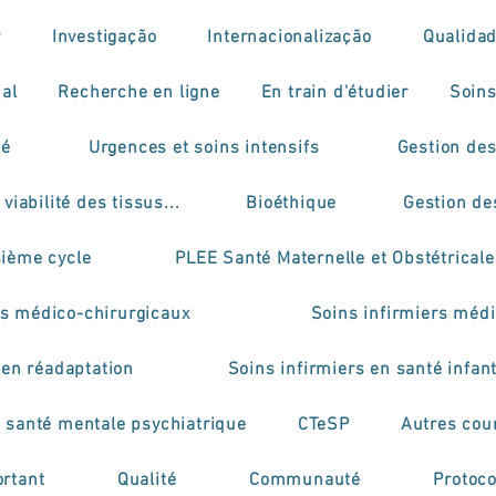
r
Investigação
Internacionalização
Qualida
ial
Recherche en ligne
En train d'étudier
Soins
mé
Urgences et soins intensifs
Gestion des
viabilité des tissus...
Bioéthique
Gestion de
sième cycle
PLEE Santé Maternelle et Obstétricale
rs médico-chirurgicaux
Soins infirmiers médi
 en réadaptation
Soins infirmiers en santé infant
n santé mentale psychiatrique
CTeSP
Autres cou
rtant
Qualité
Communauté
Protoco