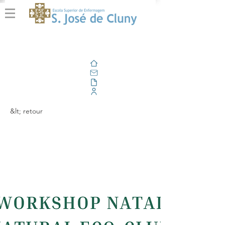
Domicile
E-mail
En plein air
Portail d'entreprise
&lt; retour
Workshop Natal
+Natural 2023