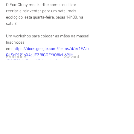
O Eco-Cluny mostra-lhe como reutilizar, 
recriar e reinventar para um natal mais 
ecológico, esta quarta-feira, pelas 14h00, na 
sala 3!
Um workshop para colocar as mãos na massa!
Inscrições 
em: 
https://docs.google.com/forms/d/e/1FAIp
QLSeP121sX4cJEZBfGOEYtO8izU69jIH-
Précédent
Suivant
t7N1ZRX4vZw-erY9dw/viewform
geral@esesjcluny.pt
+351 291 743 444
Contactez-nous (Funchal, Madère)
Droits d'auteur © 2021 | Ecole
Supérieure d'Infirmiers de São
José de Cluny
Tous les droits sont réservés
Politique de confidentialité
|