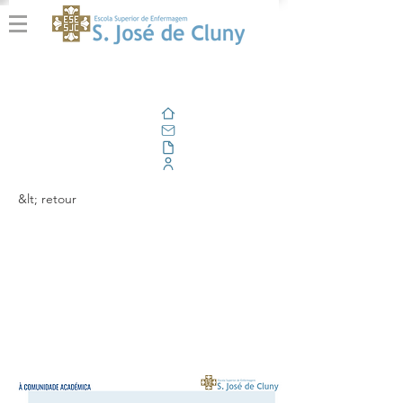
Domicile
E-mail
En plein air
Portail d'entreprise
&lt; retour
Tomada de posse da
Provedora do
Estudante da
ESESJCluny