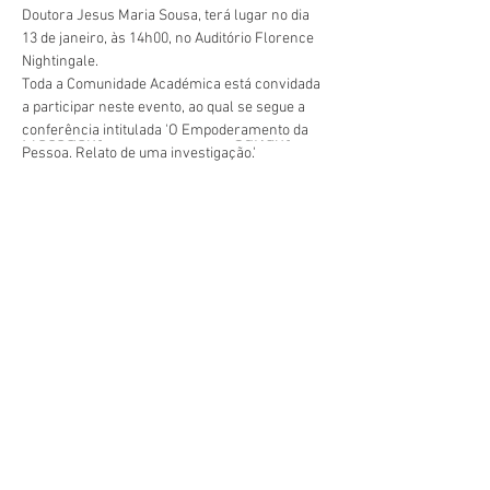
Doutora Jesus Maria Sousa, terá lugar no dia 
13 de janeiro, às 14h00, no Auditório Florence 
Nightingale.
Toda a Comunidade Académica está convidada 
a participar neste evento, ao qual se segue a 
conferência intitulada 'O Empoderamento da 
Précédent
Suivant
Pessoa. Relato de uma investigação.'
geral@esesjcluny.pt
+351 291 743 444
Contactez-nous (Funchal, Madère)
Droits d'auteur © 2021 | Ecole
Supérieure d'Infirmiers de São
José de Cluny
Tous les droits sont réservés
Politique de confidentialité
|
Rendez nous visite:
Plan du site
Chercher...