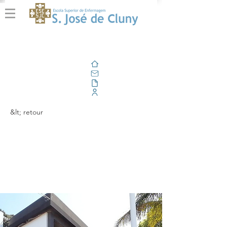
Domicile
E-mail
En plein air
Portail d'entreprise
&lt; retour
Renovação da
Acreditação
Institucional