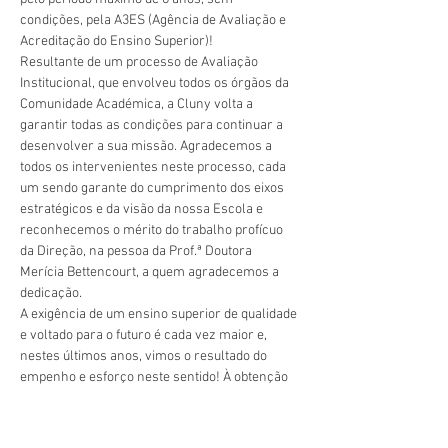
condições, pela A3ES (Agência de Avaliação e 
Acreditação do Ensino Superior)!
Resultante de um processo de Avaliação 
Institucional, que envolveu todos os órgãos da 
Comunidade Académica, a Cluny volta a 
garantir todas as condições para continuar a 
desenvolver a sua missão. Agradecemos a 
todos os intervenientes neste processo, cada 
um sendo garante do cumprimento dos eixos 
estratégicos e da visão da nossa Escola e 
reconhecemos o mérito do trabalho profícuo 
da Direção, na pessoa da Prof.ª Doutora 
Merícia Bettencourt, a quem agradecemos a 
dedicação.
A exigência de um ensino superior de qualidade 
e voltado para o futuro é cada vez maior e, 
nestes últimos anos, vimos o resultado do 
empenho e esforço neste sentido! À obtenção 
pelos períodos máximos da acreditação do 
CLE, da revalidação da certificação do SIGQ, 
entre outros, juntamos agora a renovação da 
Précédent
Suivant