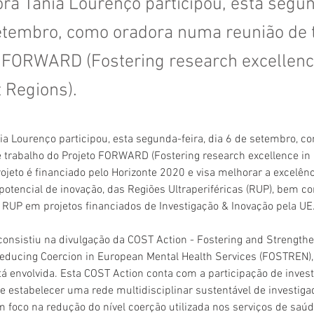
ra Tânia Lourenço participou, esta segun
setembro, como oradora numa reunião de 
o FORWARD (Fostering research excellenc
 Regions).
ia Lourenço participou, esta segunda-feira, dia 6 de setembro, c
 trabalho do Projeto FORWARD (Fostering research excellence in
rojeto é financiado pelo Horizonte 2020 e visa melhorar a excelênc
 potencial de inovação, das Regiões Ultraperiféricas (RUP), bem c
 RUP em projetos financiados de Investigação & Inovação pela UE
onsistiu na divulgação da COST Action - Fostering and Strengthe
educing Coercion in European Mental Health Services (FOSTREN),
tá envolvida. Esta COST Action conta com a participação de inves
e estabelecer uma rede multidisciplinar sustentável de investiga
m foco na redução do nível coerção utilizada nos serviços de saú