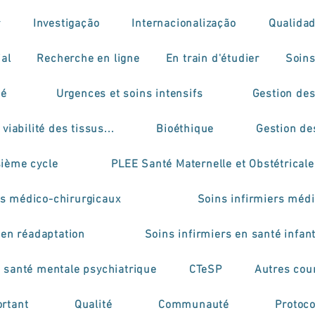
r
Investigação
Internacionalização
Qualida
ial
Recherche en ligne
En train d'étudier
Soins
mé
Urgences et soins intensifs
Gestion des
viabilité des tissus...
Bioéthique
Gestion de
sième cycle
PLEE Santé Maternelle et Obstétricale
rs médico-chirurgicaux
Soins infirmiers médi
 en réadaptation
Soins infirmiers en santé infant
n santé mentale psychiatrique
CTeSP
Autres cou
rtant
Qualité
Communauté
Protoco