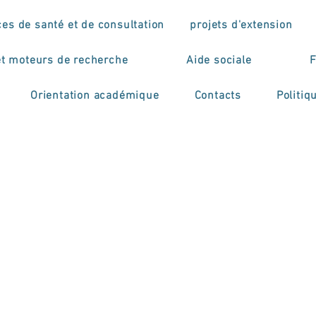
ces de santé et de consultation
projets d'extension
et moteurs de recherche
Aide sociale
F
Orientation académique
Contacts
Politiq
eto FORWARD
tering research