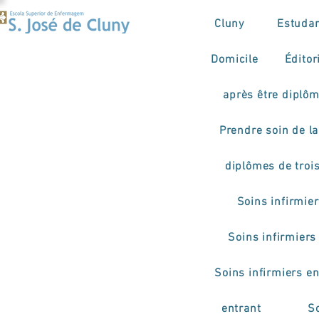
Cluny
Estuda
Domicile
Éditor
après être diplô
Prendre soin de la 
diplômes de troi
Soins infirmie
Soins infirmiers
Soins infirmiers e
entrant
So