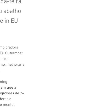
da-feira,
trabalho
e in EU
omo oradora 
 EU Outermost 
ia da 
omo, melhorar a 
.
ning 
 em que a 
tigadores de 24 
dores e 
de mental.