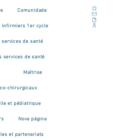
Domicile
de
Comunidade
E-mail
En plein air
 infirmiers 1er cycle
Portail d'entreprise
 services de santé
s services de santé
Maîtrise
co-chirurgicaux
ile et pédiatrique
rs
Nova página
les et partenariats