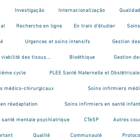
r
Investigação
Internacionalização
Qualida
ial
Recherche en ligne
En train d'étudier
Soins
mé
Urgences et soins intensifs
Gestion des
viabilité des tissus...
Bioéthique
Gestion de
sième cycle
PLEE Santé Maternelle et Obstétricale
rs médico-chirurgicaux
Soins infirmiers médi
 en réadaptation
Soins infirmiers en santé infant
n santé mentale psychiatrique
CTeSP
Autres cou
rtant
Qualité
Communauté
Protoco