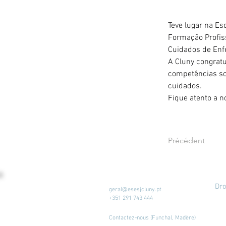
Teve lugar na E
Formação Profis
Cuidados de Enf
A Cluny congratu
competências so
cuidados.
Fique atento a n
Précédent
Dro
geral@esesjcluny.pt
+351 291 743 444
Contactez-nous (Funchal, Madère)