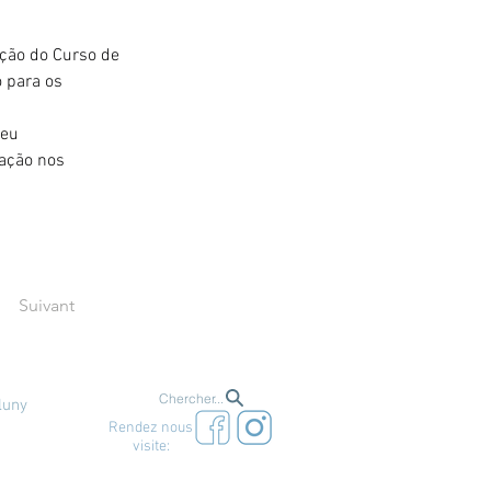
ção do Curso de 
 para os 
eu 
ação nos 
Suivant
Chercher...
luny
Rendez nous
visite: