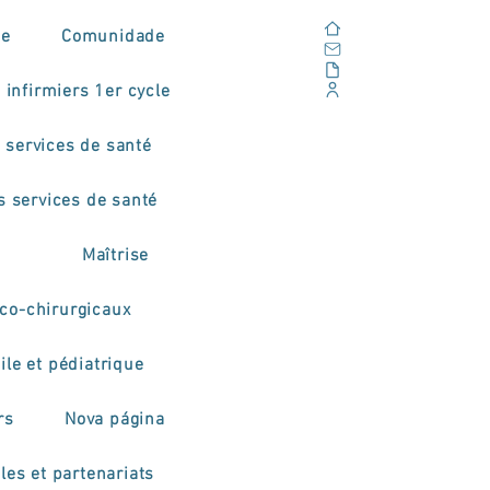
Domicile
de
Comunidade
E-mail
En plein air
 infirmiers 1er cycle
Portail d'entreprise
 services de santé
s services de santé
Maîtrise
co-chirurgicaux
ile et pédiatrique
rs
Nova página
les et partenariats