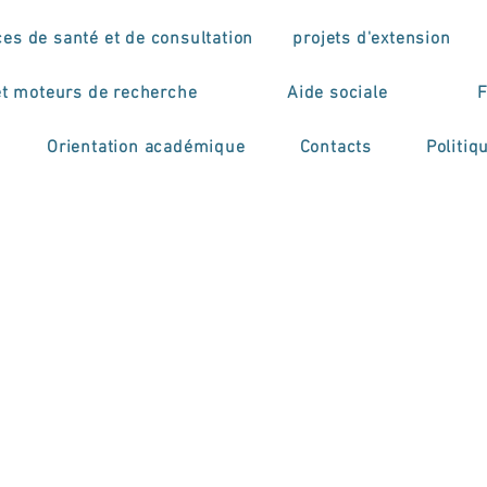
ces de santé et de consultation
projets d'extension
et moteurs de recherche
Aide sociale
F
Orientation académique
Contacts
Politiq
o de Formação
issional em