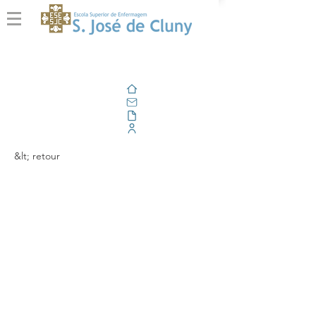
Domicile
E-mail
En plein air
Portail d'entreprise
&lt; retour
Comunicação Livre “A
História de
Enfermagem de
Família” arrecadou o 3º
prémio na sua