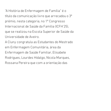
“A História de Enfermagem de Família” é o 
título da comunicação livre que arrecadou o 3º 
prémio, nesta categoria, no 1º Congresso 
Internacional de Saúde da Família (ICFH'25),  
que se realizou na Escola Superior de Saúde da 
Universidade de Aveiro.
A Cluny congratula as Estudantes do Mestrado 
em Enfermagem Comunitária, área da 
Enfermagem de Saúde Familiar, Elisabete 
Rodrigues, Lourdes Hidalgo, Nicola Marques, 
Rossana Pereira que com a orientação das 
Professora Eva Sousa e Luísa Santos, 
Précédent
Suivant
desenvolveram esta comunicação livre.
geral@esesjcluny.pt
+351 291 743 444
Contactez-nous (Funchal, Madère)