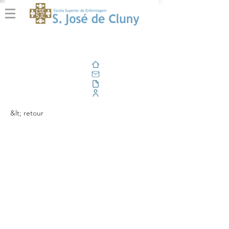
Domicile
E-mail
En plein air
Portail d'entreprise
&lt; retour
Cluny no 1st
International
Conference of FEE
EcoCampus “Getting
Higher Level Education