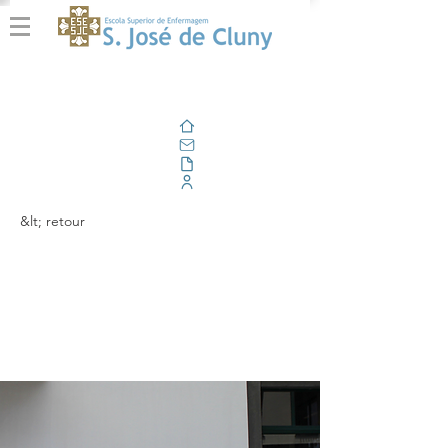
Domicile
E-mail
En plein air
Portail d'entreprise
&lt; retour
Cerimónia da Bênção
das Fardas | CLE
2025
- 2029