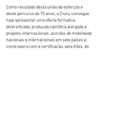
Como resultado desta união de esforços e 
deste percurso de 75 anos, a Cluny consegue 
hoje apresentar uma oferta formativa 
diversificada, produção científica alargada a 
projetos internacionais, acordos de mobilidade 
nacionais e internacionais em sete países e, 
conta agora com a certificação, pela A3es, do 
Sistema Interno de Garantia da Qualidade, pelo 
segundo ciclo consecutivo.
A Cluny agradece a todos os que puderam 
estar presentes nesta data que é um marco 
para a nossa Instituição e deixa uma palavra de 
apreço aos que não puderam estar connosco.
Précédent
Suivant
geral@esesjcluny.pt
+351 291 743 444