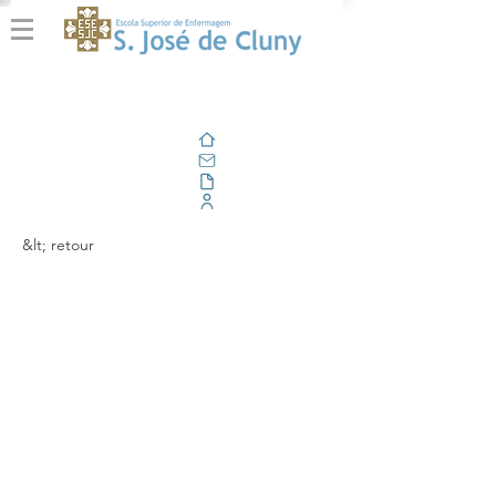
Domicile
E-mail
En plein air
Portail d'entreprise
&lt; retour
Celebração do
75ºaniversário da
Escola Superior de
Enfermagem São José
de Cluny!