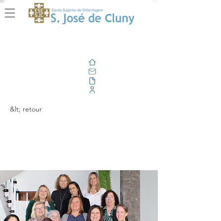
Domicile
E-mail
En plein air
Portail d'entreprise
&lt; retour
Academia e
Espiritualidade