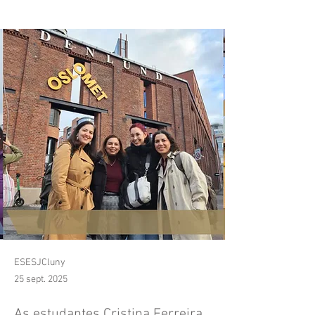
Minorities" | OsloMet
ESESJCluny
25 sept. 2025
As estudantes Cristina Ferreira