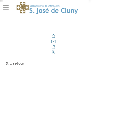
Domicile
E-mail
En plein air
Portail d'entreprise
&lt; retour
A Escola Superior de
Enfermagem de São
José de Cluny no BIP
"Mental Health of
Migrants and