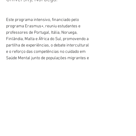
Este programa intensivo, financiado pelo 
programa Erasmus+, reuniu estudantes e 
professores de Portugal, Itália, Noruega, 
Finlândia, Malta e África do Sul, promovendo a 
partilha de experiências, o debate intercultural 
e o reforço das competências no cuidado em 
Saúde Mental junto de populações migrantes e 
minorias.
 Esta participação representa mais um passo 
na internacionalização da Cluny, reforçando o 
nosso compromisso com a formação global 
dos nossos estudantes e com os valores da 
cooperação internacional no ensino superior 
em Enfermagem.
Parabéns por continuarem a levar o nome da 
Précédent
Suivant
Cluny além-fronteiras!
geral@esesjcluny.pt