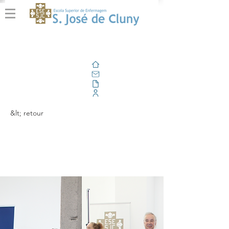
Domicile
E-mail
En plein air
Portail d'entreprise
&lt; retour
A Cluny na
Macaronight 2023