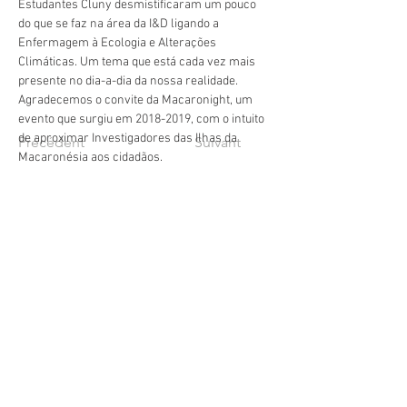
Estudantes Cluny desmistificaram um pouco 
do que se faz na área da I&D ligando a 
Enfermagem à Ecologia e Alterações 
Climáticas. Um tema que está cada vez mais 
presente no dia-a-dia da nossa realidade.
Agradecemos o convite da Macaronight, um 
evento que surgiu em 2018-2019, com o intuito 
de aproximar Investigadores das Ilhas da 
Précédent
Suivant
Macaronésia aos cidadãos.
geral@esesjcluny.pt
+351 291 743 444
Contactez-nous (Funchal, Madère)
Droits d'auteur © 2021 | Ecole
Supérieure d'Infirmiers de São
José de Cluny
Tous les droits sont réservés
Politique de confidentialité
|
Rendez nous visite:
Plan du site