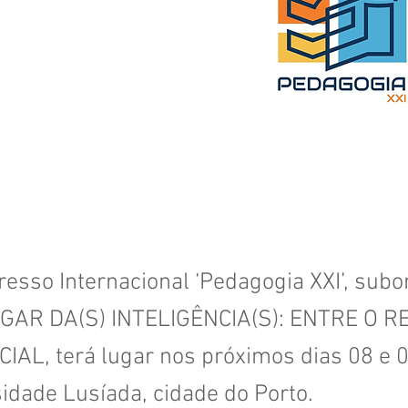
resso Internacional ‘Pedagogia XXI’, sub
GAR DA(S) INTELIGÊNCIA(S): ENTRE O 
CIAL, terá lugar nos próximos dias 08 e 
idade Lusíada, cidade do Porto.