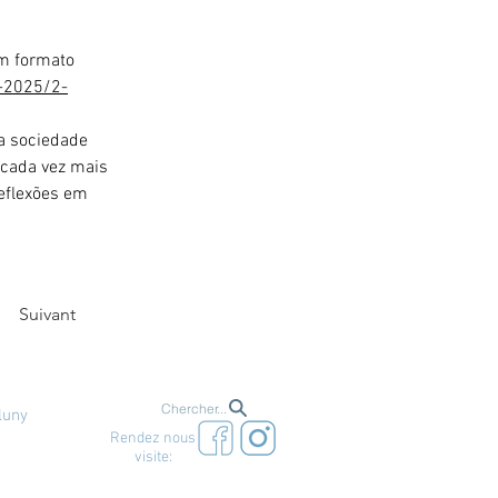
em formato 
4-2025/2-
a sociedade 
 cada vez mais 
eflexões em 
Suivant
Chercher...
luny
Rendez nous
visite: