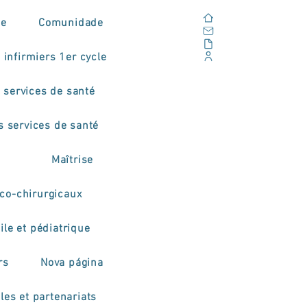
Domicile
de
Comunidade
E-mail
En plein air
 infirmiers 1er cycle
Portail d'entreprise
 services de santé
s services de santé
Maîtrise
co-chirurgicaux
ile et pédiatrique
rs
Nova página
les et partenariats