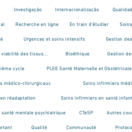
r
Investigação
Internacionalização
Qualida
ial
Recherche en ligne
En train d'étudier
Soins
mé
Urgences et soins intensifs
Gestion des
viabilité des tissus...
Bioéthique
Gestion de
sième cycle
PLEE Santé Maternelle et Obstétricale
rs médico-chirurgicaux
Soins infirmiers médi
 en réadaptation
Soins infirmiers en santé infant
n santé mentale psychiatrique
CTeSP
Autres cou
rtant
Qualité
Communauté
Protoco