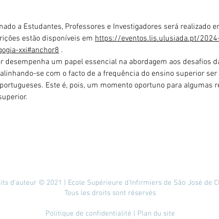
onado a Estudantes, Professores e Investigadores será realizado 
crições estão disponíveis em 
https://eventos.lis.ulusiada.pt/202
ogia-xxi#anchor8
 .
or desempenha um papel essencial na abordagem aos desafios d
linhando-se com o facto de a frequência do ensino superior ser
 portugueses. Este é, pois, um momento oportuno para algumas r
superior.
its d'auteur © 2021 | Ecole Supérieure d'Infirmiers de São José de C
Tous les droits sont réservés
Politique de confidentialité
| Plan du site