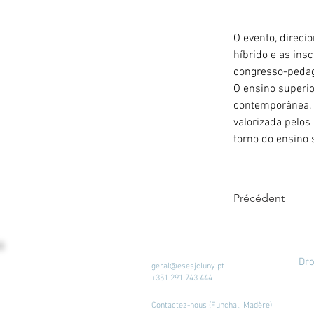
O evento, direci
híbrido e as ins
congresso-pedag
O ensino superi
contemporânea, a
valorizada pelos
torno do ensino 
Précédent
Dro
geral@esesjcluny.pt
+351 291 743 444
Contactez-nous (Funchal, Madère)