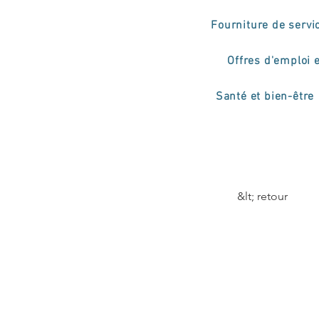
Fourniture de servi
Offres d'emploi 
Santé et bien-être
&lt; retour
2.º 
‘Ped