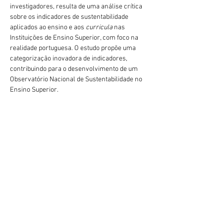
investigadores, resulta de uma análise crítica 
sobre os indicadores de sustentabilidade 
aplicados ao ensino e aos 
curricula 
nas 
Instituições de Ensino Superior, com foco na 
realidade portuguesa. O estudo propõe uma 
categorização inovadora de indicadores, 
contribuindo para o desenvolvimento de um 
Observatório Nacional de Sustentabilidade no 
Ensino Superior.
Mais informações sobre
A Critical Analysis of 
Sustainability Indicators for Education and 
Curricula in Higher Education Institutions and 
Their Adaptation to the Portuguese Context. In 
W. L. Filho, L. V. Trevisan, P. J. Pace, & M. Mifsud 
(Eds.), Education for Sustainable Development: 
The Contribution of Universities (pp. 465–488). 
Springer Cham. disponível em  
Précédent
Suivant
https://doi.org/10.1007/978-3-031-86985-3_28
geral@esesjcluny.pt