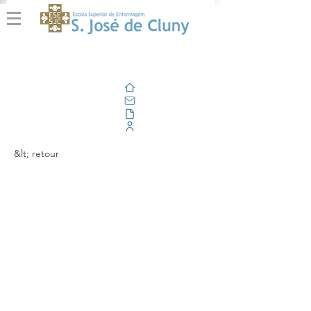
Domicile
E-mail
En plein air
Portail d'entreprise
&lt; retour
"A Critical Analysis of
Sustainability
Indicators for
Education and
Curricula in Higher