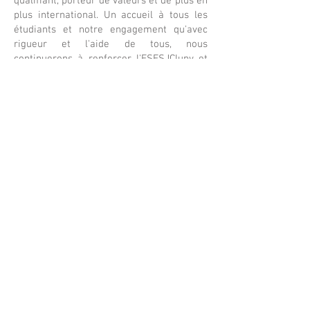
qualifiant, porteur de valeurs et de plus en
plus international. Un accueil à tous les
étudiants et notre engagement qu'avec
rigueur et l'aide de tous, nous
continuerons à renforcer l'ESESJCluny et
ses stagiaires !
Éditorial
L'histoire
geral@esesjcluny.pt
+351 291 743 444
Contactez-nous (Funchal, Madère)
Droits d'auteur © 2021 | Ecole
Supérieure d'Infirmiers de São
José de Cluny
Tous les droits sont réservés