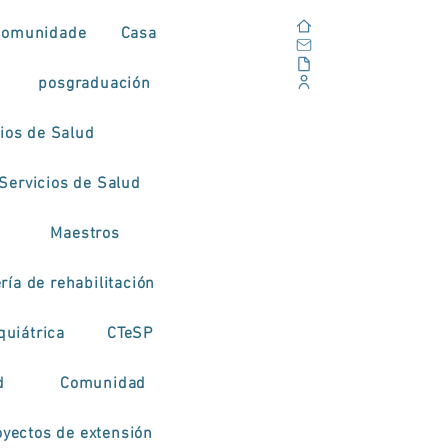
Casa
Comunidade
Casa
Correo electrónico
Al aire libre
posgraduación
Portal Corporativo
cios de Salud
Servicios de Salud
Maestros
ía de rehabilitación
quiátrica
CTeSP
d
Comunidad
oyectos de extensión