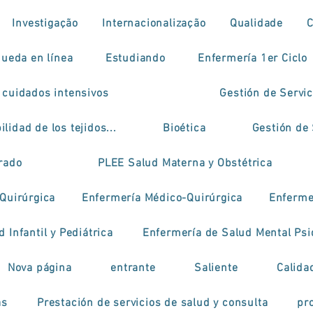
Investigação
Internacionalização
Qualidade
ueda en línea
Estudiando
Enfermería 1er Ciclo
 cuidados intensivos
Gestión de Servi
ilidad de los tejidos...
Bioética
Gestión de 
grado
PLEE Salud Materna y Obstétrica
Quirúrgica
Enfermería Médico-Quirúrgica
Enfermer
 Infantil y Pediátrica
Enfermería de Salud Mental Psi
Nova página
entrante
Saliente
Calida
as
Prestación de servicios de salud y consulta
pr