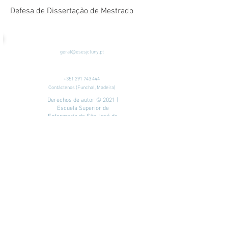
Defesa de Dissertação de Mestrado
geral@esesjcluny.pt
+351 291 743 444
Contáctenos (Funchal, Madeira)
Derechos de autor © 2021 |
Escuela Superior de
Enfermería de São José de
Cluny
Todos los derechos
reservados
Visítanos:
Política de privacidad
| Mapa
del sitio
Buscar...