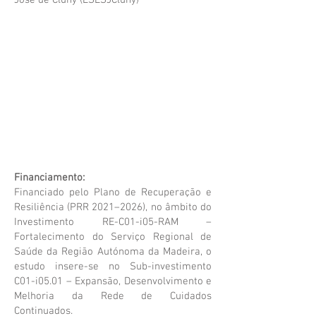
José de Cluny (ESESJCluny)
Equipa de Investigação:
​Tânia Marlene Gonçalves Lourenço,
Investigador Principal
​Rita Maria Sousa Abreu Figueiredo, Co-
Investigador Principal
​Maria Luísa Vieira de Andrade dos Santos
​Noélia Cristina Rodrigues Pimenta Gomes​
Cristina Bárbara da Costa Freitas Pestana
Nisa Rubina Pereira Souto Rosa
CApH-REDE – Caracterização do
Financiamento:
Capital Humano e do Conhecimento
Financiado pelo Plano de Recuperação e
dos Profissionais da Rede de Cuidados
Resiliência (PRR 2021–2026), no âmbito do
Continuados Integrados da Região
Investimento RE-C01-i05-RAM –
Autónoma da Madeira (REDE)
Fortalecimento do Serviço Regional de
Saúde da Região Autónoma da Madeira, o
A Escola Superior de Enfermagem de São
estudo insere-se no Sub-investimento
José de Cluny lidera a execução técnica e
C01-i05.01 – Expansão, Desenvolvimento e
científica do estudo CApH-REDE -
Melhoria da Rede de Cuidados
Caracterização do Capital Humano e do
Continuados.