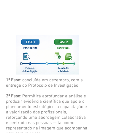
dezembro, com a entrega do Protocolo de
Investigação. O CApH-Rede está
desenhado para gerar uma compreensão
empírica e contextualizada do capital
humano da REDE contribuindo para o
planeamento, capacitação e valorização
contínua dos seus recursos humanos.
A ESESJCluny orgulha-se de manter o seu
compromisso com desenvolvimento dos
Cuidados de Saúde na Região Autónoma
da Madeira.
Para saber mais sobre o CApH-REDE,
1ª Fase
: concluída em dezembro, com a
veja
aqui
o vídeo de apresentação do
entrega do Protocolo de Investigação.
projeto.
2ª Fase:
Permitirá aprofundar a análise e
https://www.madeira.gov.pt/drppil/Estrutu
produzir evidência científica que apoie o
ra/DRPPIL/ctl/Read/mid/14361/Informaca
planeamento estratégico, a capacitação e
oId/251286/UnidadeOrganicaId/53
a valorização dos profissionais,
reforçando uma abordagem colaborativa
e centrada nas pessoas — tal como
representado na imagem que acompanha