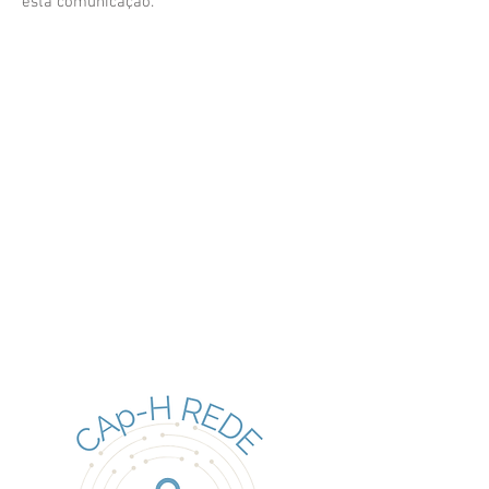
esta comunicação.
A ESESJCluny reafirma, deste modo, o seu
compromisso com a produção de
conhecimento científico, a inovação em
saúde e o desenvolvimento sustentável
dos cuidados de saúde na Região
Autónoma da Madeira.