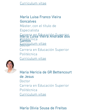
Curriculum vitae
María Luisa Franco Vieira
Goncalves
Máster, con el título de
Especialista
Carrera en Educación Superior
María Luisa Vieira Andrade dos
Politécnica
Santos
Curriculum vitae
Doctor
Carrera en Educación Superior
Politécnica
Curriculum vitae
Maria Mericia de GR Bettencourt
de Jesus
Doctor
Carrera en Educación Superior
Politécnica
Curriculum vitae
María Olivia Sousa de Freitas