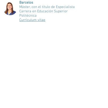
Barcelos
Máster, con el título de Especialista
Carrera en Educación Superior
Politécnica
Curriculum vitae
Noelia Cristina Rodrigues Pimenta
Gomes
Doctor
Carrera en Educación Superior
Politécnica
Curriculum vitae
Patricia Micaela Freitas Camara
Máster, con el título de Especialista
Carrera en Educación Superior
Politécnica
Curriculum vitae
Rita María Sousa Abreu Figueiredo
Doctor