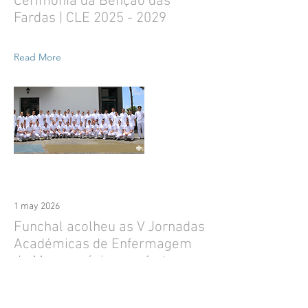
Cerimónia da Bênção das
Fardas | CLE
2025 - 2029
Read More
1 may 2026
Funchal acolheu as V Jornadas
Académicas de Enfermagem
da Macaronésia com forte
participação e reforço da
cooperação interinsular