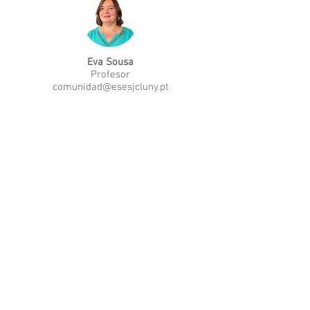
Eva Sousa
Profesor
comunidad@esesjcluny.pt
Protocolos y
alianzas
Más información &gt;