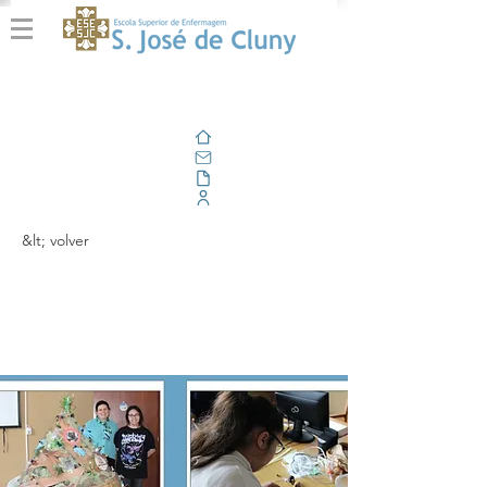
Casa
Correo electrónico
Al aire libre
Portal Corporativo
&lt; volver
Workshop Natal
+Natural