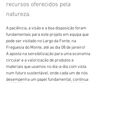
recursos oferecidos pela
natureza.
A paciência, a visão e a boa disposição foram 
fundamentais para este projeto em equipa que 
pode ser visitado no Largo da Fonte, na 
Freguesia do Monte, até ao dia 08 de janeiro!
A aposta na sensibilização para uma economia 
circular e a valorização de produtos e 
materiais que usamos no dia-a-dia com vista 
num futuro sustentável, onde cada um de nós 
desempenha um papel fundamental, continua 
Anterior
Próximo
a ser o mote deste workshop.
geral@esesjcluny.pt
+351 291 743 444
Contáctenos (Funchal, Madeira)
Derechos de autor © 2021 |