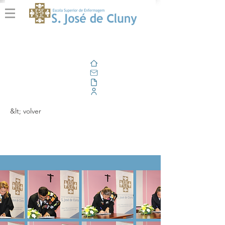
Casa
Correo electrónico
Al aire libre
Portal Corporativo
&lt; volver
Tomada de posse AE