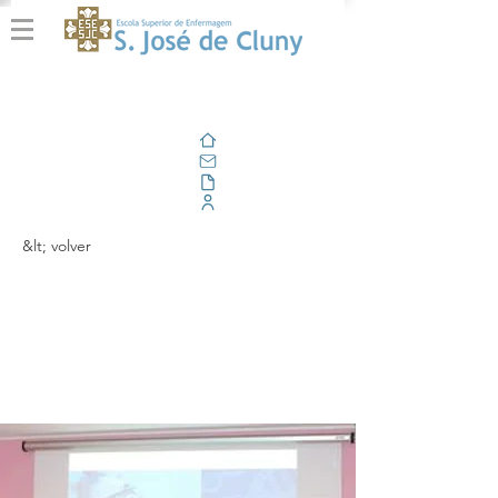
Casa
Correo electrónico
Al aire libre
Portal Corporativo
&lt; volver
Sessão de divulgação
da Pós-Graduação em
Bioética