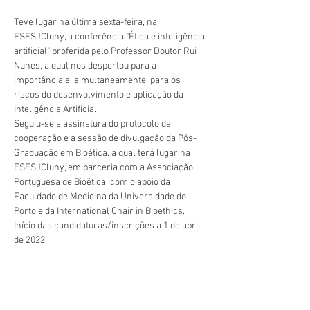
Teve lugar na última sexta-feira, na 
ESESJCluny, a conferência "Ética e inteligência 
artificial" proferida pelo Professor Doutor Rui 
Nunes, a qual nos despertou para a 
importância e, simultaneamente, para os 
riscos do desenvolvimento e aplicação da 
Inteligência Artificial.
Seguiu-se a assinatura do protocolo de 
cooperação e a sessão de divulgação da Pós-
Graduação em Bioética, a qual terá lugar na 
ESESJCluny, em parceria com a Associação 
Portuguesa de Bioética, com o apoio da 
Faculdade de Medicina da Universidade do 
Porto e da International Chair in Bioethics.
Início das candidaturas/inscrições a 1 de abril 
de 2022.
A todos os intervenientes o nosso 
Anterior
Próximo
agradecimento!