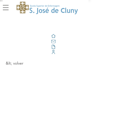
Casa
Correo electrónico
Al aire libre
Portal Corporativo
&lt; volver
Seminário 'Colheita,
Preservação e
Documentação de
Vestígios Forenses -
Aspetos Ético‐legais'