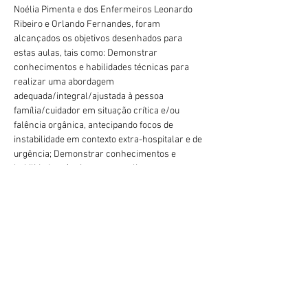
Noélia Pimenta e dos Enfermeiros Leonardo 
Ribeiro e Orlando Fernandes, foram 
alcançados os objetivos desenhados para 
estas aulas, tais como: Demonstrar 
conhecimentos e habilidades técnicas para 
realizar uma abordagem 
adequada/integral/ajustada à pessoa 
família/cuidador em situação crítica e/ou 
falência orgânica, antecipando focos de 
instabilidade em contexto extra-hospitalar e de 
urgência; Demonstrar conhecimentos e 
habilidades técnicas para realizar uma 
abordagem adequada/integral/ajustada à 
pessoa família/cuidador em situação de 
trauma 
major
 e respetivos cuidados de 
Enfermagem; e Demostrar conhecimentos e 
habilidades técnicas de mobilização e 
imobilização da pessoa vítima de trauma assim 
como técnicas em suporte avançado de vida 
Anterior
Próximo
em trauma.