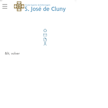
Casa
Correo electrónico
Al aire libre
Portal Corporativo
&lt; volver
Reforço de
competências práticas
na abordagem a
situações críticas e de
trauma