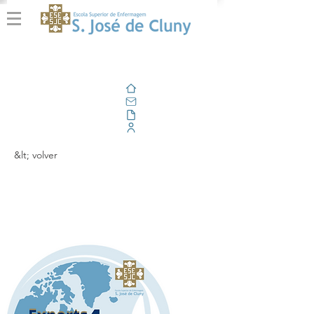
Casa
Correo electrónico
Al aire libre
Portal Corporativo
&lt; volver
Podcast
Experts4ONEHealth®