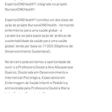
Experts4ONEHealth®, integrado no projeto 
Nurses4ONEHealth!
Experts4ONEHealth® constitui um dos eixos de 
ação do projeto Nurses4ONEHealth - formando 
enfermeiros para uma saúde global - e 
carateriza-se pela exploração de 'práticas de 
sustentabilidade da saúde para uma saúde 
global', tendo por base os 17 ODS (Objetivos de 
Desenvolvimento Sustentável).
No terceiro podcast temos a oportunidade de 
ouvir o a Professora Doutora Ana Albuquerque 
Queiroz, Doutorada em Desenvolvimento e 
Intervenção Psicológica, Especialista em 
Enfermagem de Saúde Infantil e Pediátrica, 
entrevistada pela Professora Doutora Maria 
Luísa Santos, Docente da Cluny.
Anterior
Próximo
Veja aqui: 
https://youtu.be/ZsF93Wb5tew