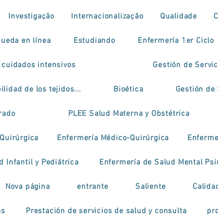
Investigação
Internacionalização
Qualidade
ueda en línea
Estudiando
Enfermería 1er Ciclo
 cuidados intensivos
Gestión de Servi
ilidad de los tejidos...
Bioética
Gestión de 
grado
PLEE Salud Materna y Obstétrica
Quirúrgica
Enfermería Médico-Quirúrgica
Enfermer
 Infantil y Pediátrica
Enfermería de Salud Mental Psi
Nova página
entrante
Saliente
Calida
as
Prestación de servicios de salud y consulta
pr