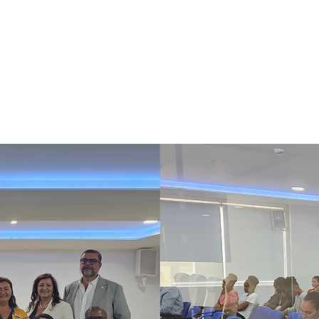
ermagem da
ronésia (JAEM 25)