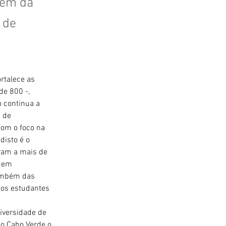
gem da
 de
rtalece as 
e 800 -, 
 continua a 
 de 
om o foco na 
disto é o 
ram a mais de 
 em 
ambém das 
 os estudantes 
iversidade de 
go Cabo Verde o 