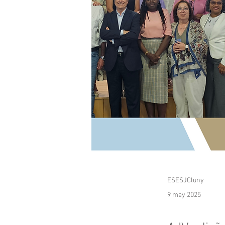
ESESJCluny
9 may 2025