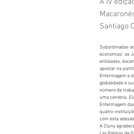
A IV ediç
Macaronési
Santiago 
Subordinadas ao 
economias" as J
entidades, docen
apostar na parti
Enfermagem e de
globalidade e su
número de traba
uma centena. El
Enfermagem das 
quatro instituiç
com esta adesão
A Cluny agradece
Las Palmas de Gr