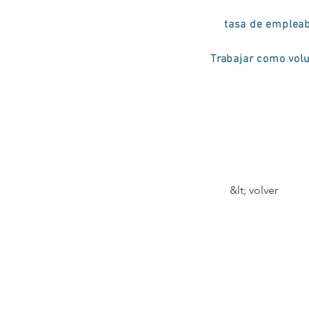
tasa de empleab
Trabajar como volu
&lt; volver
IV e
Acad