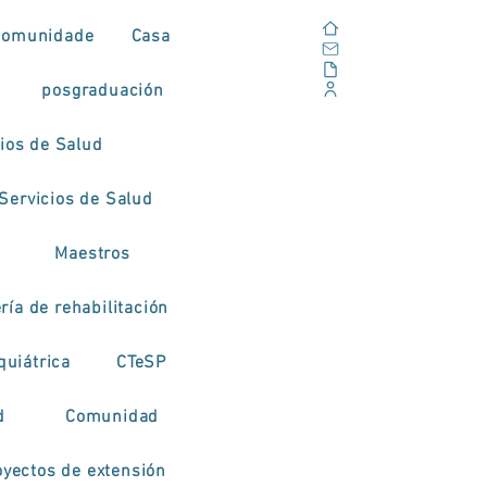
Casa
Comunidade
Casa
Correo electrónico
Al aire libre
posgraduación
Portal Corporativo
cios de Salud
Servicios de Salud
Maestros
ía de rehabilitación
quiátrica
CTeSP
d
Comunidad
oyectos de extensión