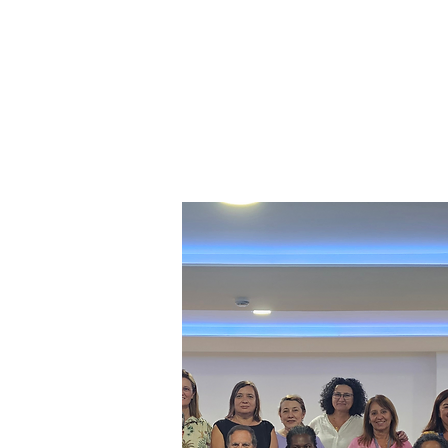
Enf
Maca