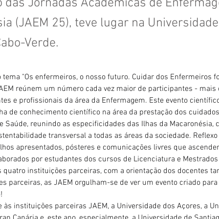
ão das Jornadas Académicas de Enferma
a (JAEM 25), teve lugar na Universidade
Cabo-Verde.
tema "Os enfermeiros, o nosso futuro. Cuidar dos Enfermeiros fo
AEM reúnem um número cada vez maior de participantes - mais d
tes e profissionais da área da Enfermagem. Este evento científico
lha de conhecimento científico na área da prestação dos cuidados
 Saúde, reunindo as especificidades das Ilhas da Macaronésia, c
stentabilidade transversal a todas as áreas da sociedade. Reflexo 
lhos apresentados, pósteres e comunicações livres que ascende
aborados por estudantes dos cursos de Licenciatura e Mestrados
quatro instituições parceiras, com a orientação dos docentes t
ões parceiras, as JAEM orgulham-se de ver um evento criado para
!
 às instituições parceiras JAEM, a Universidade dos Açores, a Un
an Canária e, este ano, especialmente, a Universidade de Santia