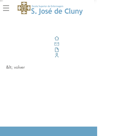
Casa
Correo electrónico
Al aire libre
Portal Corporativo
&lt; volver
Fórum: 'Competências
do Enfermeiro de
Cuidados Gerais: A
Experiência Prática'