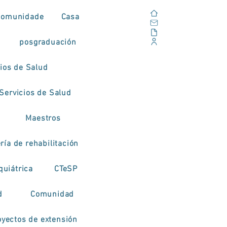
Casa
Comunidade
Casa
Correo electrónico
Al aire libre
posgraduación
Portal Corporativo
cios de Salud
Servicios de Salud
Maestros
ía de rehabilitación
quiátrica
CTeSP
d
Comunidad
oyectos de extensión