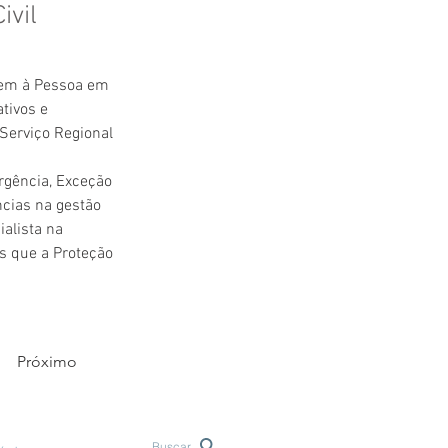
ivil
em à Pessoa em 
tivos e 
Serviço Regional 
rgência, Exceção 
cias na gestão 
alista na 
s que a Proteção 
Próximo
Buscar...