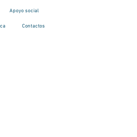
Apoyo social
ica
Contactos
 no