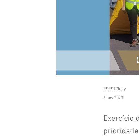
ESESJCluny
6 nov 2023
Exercício 
prioridade