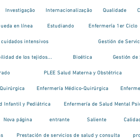
Investigação
Internacionalização
Qualidade
ueda en línea
Estudiando
Enfermería 1er Ciclo
 cuidados intensivos
Gestión de Servi
ilidad de los tejidos...
Bioética
Gestión de 
grado
PLEE Salud Materna y Obstétrica
Quirúrgica
Enfermería Médico-Quirúrgica
Enfermer
 Infantil y Pediátrica
Enfermería de Salud Mental Psi
Nova página
entrante
Saliente
Calida
as
Prestación de servicios de salud y consulta
pr