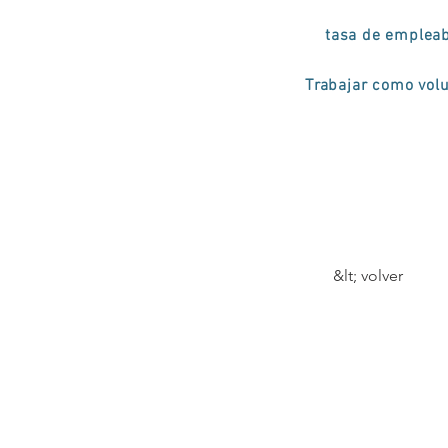
tasa de empleab
Trabajar como volu
&lt; volver
Exer
Serv