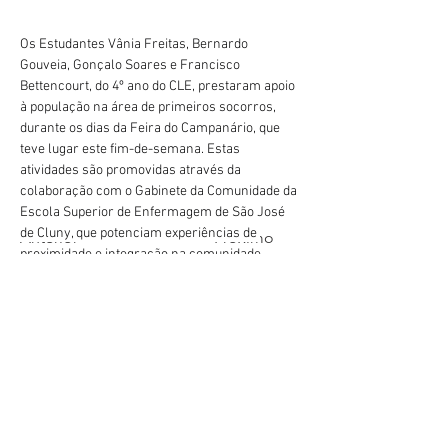
Os Estudantes Vânia Freitas, Bernardo 
Gouveia, Gonçalo Soares e Francisco 
Bettencourt, do 4º ano do CLE, prestaram apoio 
à população na área de primeiros socorros, 
durante os dias da Feira do Campanário, que 
teve lugar este fim-de-semana. Estas 
atividades são promovidas através da 
colaboração com o Gabinete da Comunidade da 
Escola Superior de Enfermagem de São José 
de Cluny, que potenciam experiências de 
Anterior
Próximo
proximidade e integração na comunidade.
geral@esesjcluny.pt
+351 291 743 444
Contáctenos (Funchal, Madeira)
Derechos de autor © 2021 |
Escuela Superior de
Enfermería de São José de