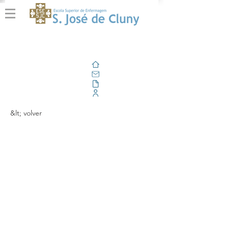
Casa
Correo electrónico
Al aire libre
Portal Corporativo
&lt; volver
Estudantes do 4º ano
do CLE prestam apoio
à população na área de
primeiros socorros,
durante os dias da