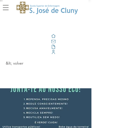
Casa
Correo electrónico
Al aire libre
Portal Corporativo
&lt; volver
Eco-Código Cluny