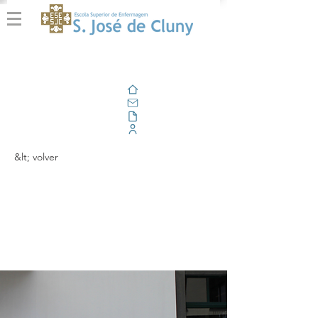
Casa
Correo electrónico
Al aire libre
Portal Corporativo
&lt; volver
Cerimónia da Bênção
das Fardas | CLE
2025
- 2029