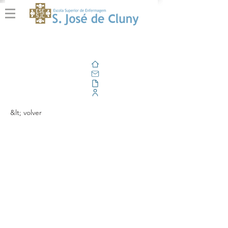
Casa
Correo electrónico
Al aire libre
Portal Corporativo
&lt; volver
Celebração do
75ºaniversário da
Escola Superior de
Enfermagem São José
de Cluny!