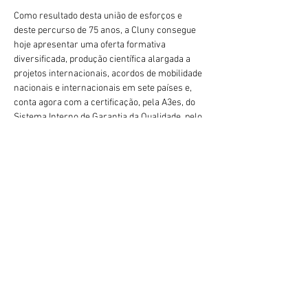
Como resultado desta união de esforços e 
deste percurso de 75 anos, a Cluny consegue 
hoje apresentar uma oferta formativa 
diversificada, produção científica alargada a 
projetos internacionais, acordos de mobilidade 
nacionais e internacionais em sete países e, 
conta agora com a certificação, pela A3es, do 
Sistema Interno de Garantia da Qualidade, pelo 
segundo ciclo consecutivo.
A Cluny agradece a todos os que puderam 
estar presentes nesta data que é um marco 
para a nossa Instituição e deixa uma palavra de 
apreço aos que não puderam estar connosco.
Anterior
Próximo
geral@esesjcluny.pt
+351 291 743 444