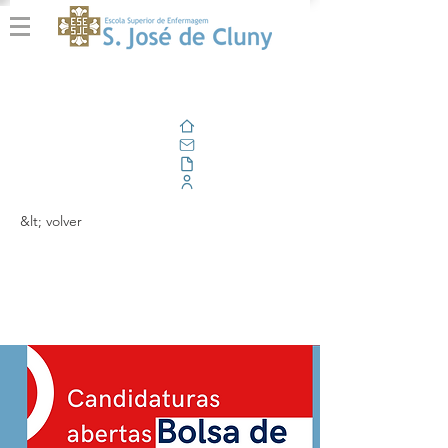
Casa
Correo electrónico
Al aire libre
Portal Corporativo
&lt; volver
Bolsa de Estudo por
Mérito