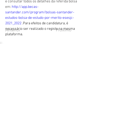
e consultar todos os detalhes da referida bolsa 
em: 
http://app.becas-
santander.com/program/bolsas-santander-
estudos-bolsa-de-estudo-por-merito-esesjc-
2021_2022
 .Para efeitos de candidatura, é 
necessário ser realizado o registo na mesma 
Anterior
Próximo
plataforma.
geral@esesjcluny.pt
+351 291 743 444
Contáctenos (Funchal, Madeira)
Derechos de autor © 2021 |
Escuela Superior de
Enfermería de São José de
Cluny
Todos los derechos
reservados
Visítanos:
Política de privacidad
| Mapa
del sitio