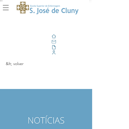
Casa
Correo electrónico
Al aire libre
Portal Corporativo
&lt; volver
74º Aniversário Cluny