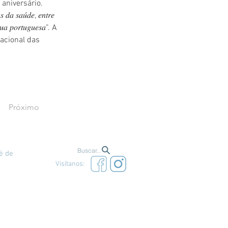
aniversário. 
𝑑𝑎 𝑠𝑎𝑢́𝑑𝑒, 𝑒𝑛𝑡𝑟𝑒 
́𝑛𝑔𝑢𝑎 𝑝𝑜𝑟𝑡𝑢𝑔𝑢𝑒𝑠𝑎”. A 
acional das 
Próximo
Buscar...
é de
Visítanos: