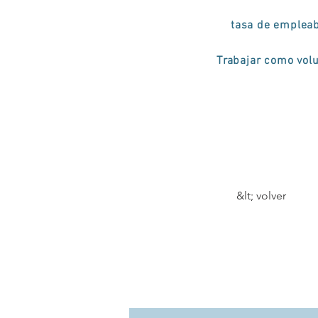
tasa de empleab
Trabajar como volu
&lt; volver
5º a