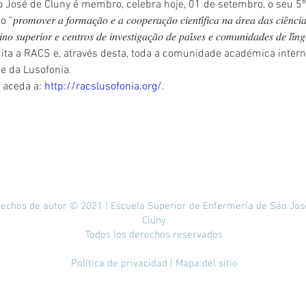
osé de Cluny é membro, celebra hoje, 01 de setembro, o seu 5º 
𝑟 𝑎 𝑓𝑜𝑟𝑚𝑎𝑐̧𝑎̃𝑜 𝑒 𝑎 𝑐𝑜𝑜𝑝𝑒𝑟𝑎𝑐̧𝑎̃𝑜 𝑐𝑖𝑒𝑛𝑡𝑖́𝑓𝑖𝑐𝑎 𝑛𝑎 𝑎́𝑟𝑒𝑎 𝑑𝑎𝑠 𝑐𝑖𝑒̂𝑛𝑐𝑖𝑎𝑠 
𝑛𝑠𝑖𝑛𝑜 𝑠𝑢𝑝𝑒𝑟𝑖𝑜𝑟 𝑒 𝑐𝑒𝑛𝑡𝑟𝑜𝑠 𝑑𝑒 𝑖𝑛𝑣𝑒𝑠𝑡𝑖𝑔𝑎𝑐̧𝑎̃𝑜 𝑑𝑒 𝑝𝑎𝑖́𝑠𝑒𝑠 𝑒 𝑐𝑜𝑚𝑢𝑛𝑖𝑑𝑎𝑑𝑒𝑠 𝑑𝑒 𝑙𝑖
ita a RACS e, através desta, toda a comunidade académica intern
e da Lusofonia.
 aceda a: 
http://racslusofonia.org/
.
echos de autor © 2021 | Escuela Superior de Enfermería de São Jos
Cluny
Todos los derechos reservados
Política de privacidad
| Mapa del sitio