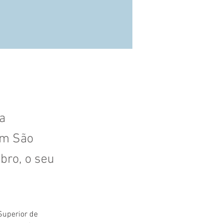
a
em São
bro, o seu
Superior de 