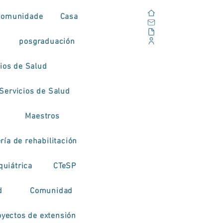
Casa
Comunidade
Casa
Correo electrónico
Al aire libre
posgraduación
Portal Corporativo
cios de Salud
Servicios de Salud
Maestros
ía de rehabilitación
quiátrica
CTeSP
d
Comunidad
oyectos de extensión