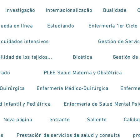
Investigação
Internacionalização
Qualidade
ueda en línea
Estudiando
Enfermería 1er Ciclo
 cuidados intensivos
Gestión de Servi
ilidad de los tejidos...
Bioética
Gestión de 
grado
PLEE Salud Materna y Obstétrica
Quirúrgica
Enfermería Médico-Quirúrgica
Enfermer
 Infantil y Pediátrica
Enfermería de Salud Mental Psi
Nova página
entrante
Saliente
Calida
as
Prestación de servicios de salud y consulta
pr