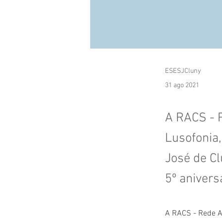
ESESJCluny
31 ago 2021
A RACS - 
Lusofonia
José de Cl
5º anivers
A RACS - Rede A