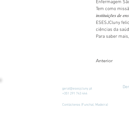
Enfermagem São J
Tem como missão “𝑝𝑟𝑜𝑚𝑜𝑣
𝑖𝑛𝑠𝑡𝑖𝑡𝑢𝑖𝑐̧𝑜̃𝑒𝑠 𝑑𝑒 𝑒
ESESJCluny felic
ciências da saúd
Para saber mais,
Anterior
Der
geral@esesjcluny.pt
+351 291 743 444
Contáctenos (Funchal, Madeira)