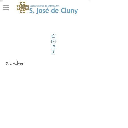
Casa
Correo electrónico
Al aire libre
Portal Corporativo
&lt; volver
'Os Instrumentos para
avaliar necessidades
paliativas da pessoa
com doença renal
crónica terminal: uma