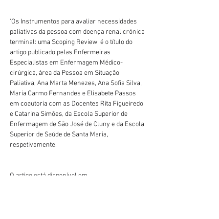
'Os Instrumentos para avaliar necessidades 
paliativas da pessoa com doença renal crónica 
terminal: uma Scoping Review' é o título do 
artigo publicado pelas Enfermeiras 
Especialistas em Enfermagem Médico-
cirúrgica, área da Pessoa em Situação 
Paliativa, Ana Marta Menezes, Ana Sofia Silva, 
Maria Carmo Fernandes e Elisabete Passos 
em coautoria com as Docentes Rita Figueiredo 
e Catarina Simões, da Escola Superior de 
Enfermagem de São José de Cluny e da Escola 
Superior de Saúde de Santa Maria, 
respetivamente.
O artigo está disponível em 
https://onco.news/index.php/journal/article/vi
Anterior
Próximo
ew/298