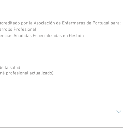
reditado por la Asociación de Enfermeras de Portugal para:
arrollo Profesional
tencias Añadidas Especializadas en Gestión
de la salud
né profesional actualizado).
 Gestão da Qualidade Economia da Saúde e Finanças e
de Recursos Humanos, Operações e Logística Planeamento