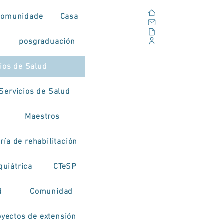
Casa
Comunidade
Casa
Correo electrónico
Al aire libre
posgraduación
Portal Corporativo
cios de Salud
Servicios de Salud
Maestros
ía de rehabilitación
quiátrica
CTeSP
d
Comunidad
oyectos de extensión