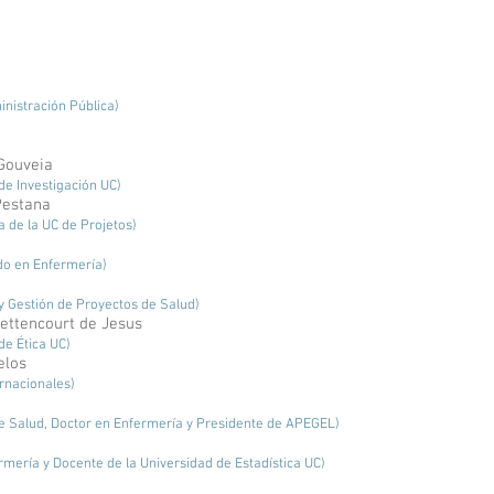
da na Evidência e Métodos Estatísticos Políticas, Direito,
 de Saúde Trabalho de Projeto
inistración Pública)
Gouveia
de Investigación UC)
Pestana
 de la UC de Projetos)
do en Enfermería)
y Gestión de Proyectos de Salud)
ettencourt de Jesus
de Ética UC)
elos
rnacionales)
de Salud, Doctor en Enfermería y Presidente de APEGEL)
mería y Docente de la Universidad de Estadística UC)