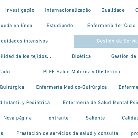
Investigação
Internacionalização
Qualidade
ueda en línea
Estudiando
Enfermería 1er Ciclo
 cuidados intensivos
Gestión de Servi
ilidad de los tejidos...
Bioética
Gestión de 
grado
PLEE Salud Materna y Obstétrica
Quirúrgica
Enfermería Médico-Quirúrgica
Enfermer
 Infantil y Pediátrica
Enfermería de Salud Mental Psi
Nova página
entrante
Saliente
Calida
as
Prestación de servicios de salud y consulta
pr