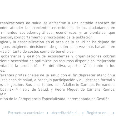
 organizaciones de salud se enfrentan a una notable escasez de
poder atender las crecientes necesidades de los ciudadanos, en
erminantes sociodemográficos, económicos y ambientales, que
atención, comportamiento y morbilidad de la población.
ógica y la especialización en el área de la salud no ha dejado de
biguos, exigiendo decisiones de gestión cada vez más basadas en
eración tanto de costos como de beneficios.
e gobernanza y gestión de ecosistemas y organizaciones cobran
eciente necesidad de optimizar los recursos disponibles, mejorando
ntando la producción. En definitiva, aportar Valor tanto a los
es.
erentes profesionales de la salud con el fin de
prestar atención a
izaciones de salud, a saber, la participación y el liderazgo formal y
les de gestión. Sus disertantes son Adalberto Campos Fernandes,
isboa, ex Ministro de Salud, y Pedro Miguel de Câmara Ramos,
 RAM.
bución de la Competencia Especializada Incrementada en Gestión.
Estructura curricular
Acreditación de equipo original
Registro en la OE