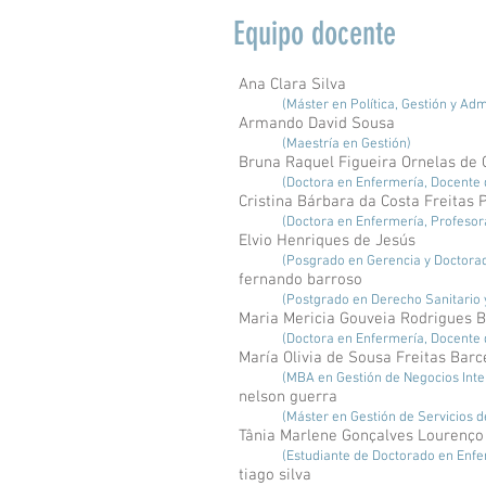
e Governação Clínica Prática Basea
Equipo docente
Ética e Deontologia nos Sistemas
Ana Clara Silva
(Máster en Política, Gestión y Adm
Armando David Sousa
(Maestría en Gestión)
Bruna Raquel Figueira Ornelas de 
(Doctora en Enfermería, Docente 
Cristina Bárbara da Costa Freitas 
(Doctora en Enfermería, Profesora
Elvio Henriques de Jesús
(Posgrado en Gerencia y Doctora
fernando barroso
(Postgrado en Derecho Sanitario 
Maria Mericia Gouveia Rodrigues B
(Doctora en Enfermería, Docente 
María Olivia de Sousa Freitas Barc
(MBA en Gestión de Negocios Inte
nelson guerra
(Máster en Gestión de Servicios 
Tânia Marlene Gonçalves Lourenço
(Estudiante de Doctorado en Enfer
tiago silva