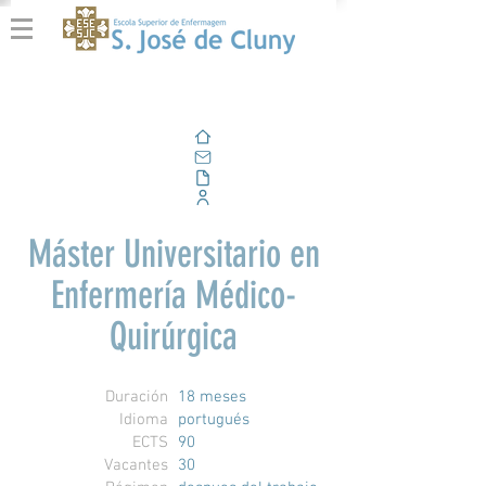
Casa
Correo electrónico
Al aire libre
Portal Corporativo
Máster Universitario en
Enfermería Médico-
Quirúrgica
Duración
18 meses
Idioma
portugués
ECTS
90
Vacantes
30