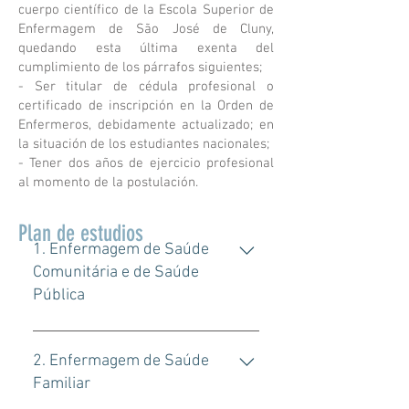
cuerpo científico de la Escola Superior de
Enfermagem de São José de Cluny,
quedando esta última exenta del
cumplimiento de los párrafos siguientes;
- Ser titular de cédula profesional o
certificado de inscripción en la Orden de
Enfermeros, debidamente actualizado; en
la situación de los estudiantes nacionales;
- Tener dos años de ejercicio profesional
al momento de la postulación.
Plan de estudios
1. Enfermagem de Saúde
Comunitária e de Saúde
Pública
1º Semestre Enfermagem
Comunitária e de Saúde Pública |
2. Enfermagem de Saúde
9.0 ECTS Enfermagem: Profissão e
Familiar
Disciplina | 4.0 ECTS Ética e