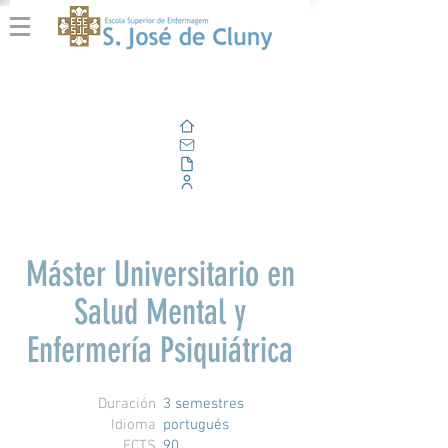
Casa
Correo electrónico
Al aire libre
Portal Corporativo
Máster Universitario en
Salud Mental y
Enfermería Psiquiátrica
Duración
3 semestres
Idioma
portugués
ECTS
90